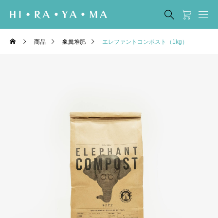
商品
象糞堆肥
エレファントコンポスト（1kg）